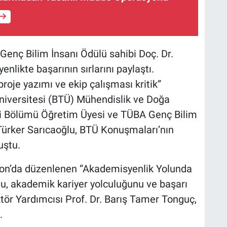
enç Bilim İnsanı Ödülü sahibi Doç. Dr.
nlikte başarının sırlarını paylaştı.
roje yazımı ve ekip çalışması kritik”
niversitesi (BTÜ) Mühendislik ve Doğa
iği Bölümü Öğretim Üyesi ve TÜBA Genç Bilim
 Türker Sarıcaoğlu, BTÜ Konuşmaları’nın
uştu.
lon’da düzenlenen “Akademisyenlik Yolunda
lu, akademik kariyer yolculuğunu ve başarı
ktör Yardımcısı Prof. Dr. Barış Tamer Tonguç,
.