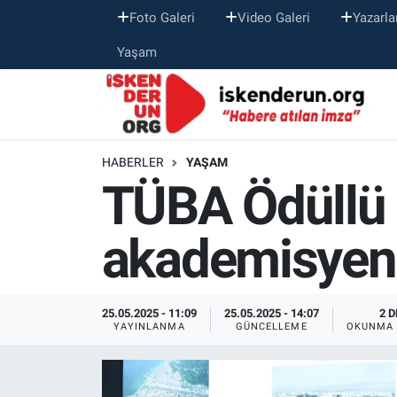
Foto Galeri
Video Galeri
Yazarla
Yaşam
HABERLER
YAŞAM
TÜBA Ödüllü 
akademisyenli
25.05.2025 - 11:09
25.05.2025 - 14:07
2 D
YAYINLANMA
GÜNCELLEME
OKUNMA 