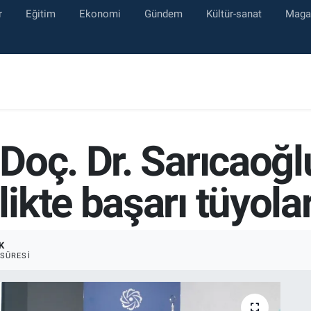
r
Eğitim
Ekonomi
Gündem
Kültür-sanat
Maga
Doç. Dr. Sarıcaoğl
kte başarı tüyolar
K
SÜRESI