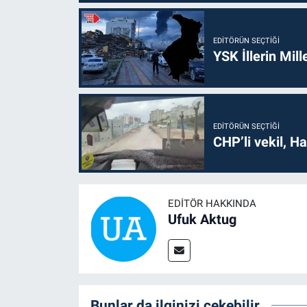
EDITÖRÜN SEÇTIĞI
YSK İllerin Mill
EDITÖRÜN SEÇTIĞI
CHP’li vekil, H
EDITÖR HAKKINDA
Ufuk Aktug
Bunlar da ilginizi çekebilir