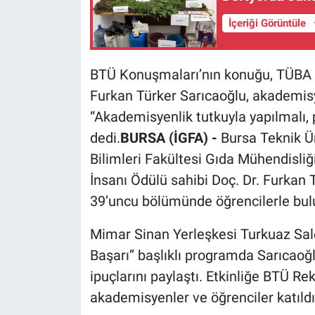
İçeriği Görüntüle
BTÜ Konuşmaları’nın konuğu, TÜBA G
Furkan Türker Sarıcaoğlu, akademisye
“Akademisyenlik tutkuyla yapılmalı, p
dedi.
BURSA (İGFA) -
Bursa Teknik Ü
Bilimleri Fakültesi Gıda Mühendisl
İnsanı Ödülü sahibi Doç. Dr. Furkan
39’uncu bölümünde öğrencilerle bul
Mimar Sinan Yerleşkesi Turkuaz Sa
Başarı” başlıklı programda Sarıcaoğ
ipuçlarını paylaştı. Etkinliğe BTÜ Re
akademisyenler ve öğrenciler katıldı