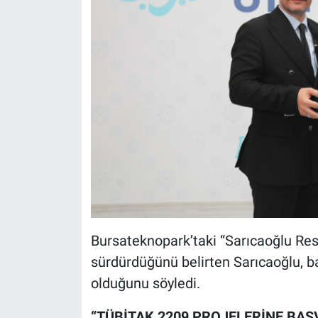
Bursateknopark’taki “Sarıcaoğlu Rese
sürdürdüğünü belirten Sarıcaoğlu, baş
olduğunu söyledi.
“TÜBİTAK 2209 PROJELERİNE BA