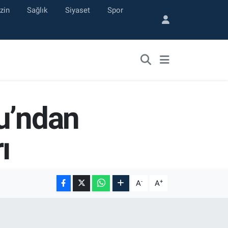
zin
Sağlık
Siyaset
Spor
u’ndan
ı
-
+
A
A