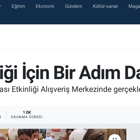
r
Eğitim
Ekonomi
Gündem
Kültür-sanat
Maga
iği İçin Bir Adım 
sı Etkinliği Alışveriş Merkezinde gerçekle
1 DK
M
OKUNMA SÜRESI