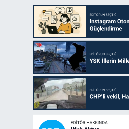
EDITÖRÜN SEÇTIĞI
Instagram Otoma
Güçlendirme
EDITÖRÜN SEÇTIĞI
YSK İllerin Mill
EDITÖRÜN SEÇTIĞI
CHP’li vekil, H
EDITÖR HAKKINDA