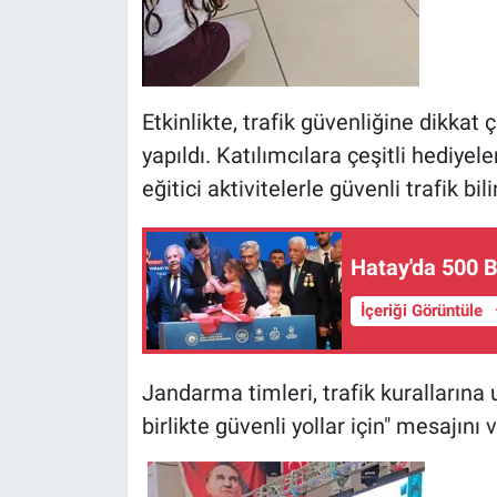
Etkinlikte, trafik güvenliğine dikka
yapıldı. Katılımcılara çeşitli hediyele
eğitici aktivitelerle güvenli trafik bil
Hatay'da 500 
İçeriği Görüntüle
Jandarma timleri, trafik kuralların
birlikte güvenli yollar için" mesajını v