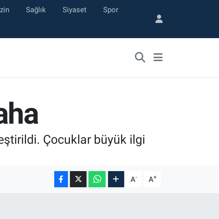
zin
Sağlık
Siyaset
Spor
Daha
ştirildi. Çocuklar büyük ilgi
-
+
A
A