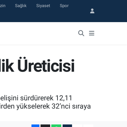
zin
Sağlık
Siyaset
Spor
ik Üreticisi
selişini sürdürerek 12,11
rden yükselerek 32’nci sıraya