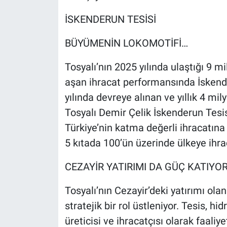
İSKENDERUN TESİSİ
BÜYÜMENİN LOKOMOTİFİ…
Tosyalı’nın 2025 yılında ulaştığı 9 mi
aşan ihracat performansında İskende
yılında devreye alınan ve yıllık 4 mi
Tosyalı Demir Çelik İskenderun Tesis
Türkiye’nin katma değerli ihracatına
5 kıtada 100’ün üzerinde ülkeye ihrac
CEZAYİR YATIRIMI DA GÜÇ KATIYO
Tosyalı’nın Cezayir’deki yatırımı ol
stratejik bir rol üstleniyor. Tesis, h
üreticisi ve ihracatçısı olarak faaliye