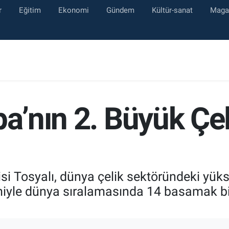
r
Eğitim
Ekonomi
Gündem
Kültür-sanat
Maga
a’nın 2. Büyük Çel
cisi Tosyalı, dünya çelik sektöründeki yük
miyle dünya sıralamasında 14 basamak bi