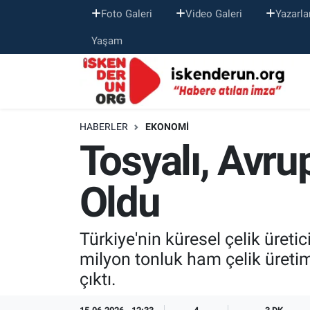
Foto Galeri
Video Galeri
Yazarla
Yaşam
HABERLER
EKONOMI
Tosyalı, Avrup
Oldu
Türkiye'nin küresel çelik üreti
milyon tonluk ham çelik üreti
çıktı.