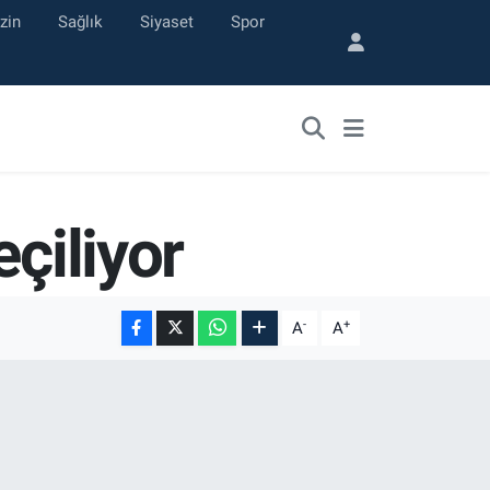
zin
Sağlık
Siyaset
Spor
çiliyor
-
+
A
A