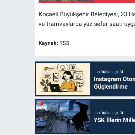
Kocaeli Büyükşehir Belediyesi, 23 H
ve tramvaylarda yaz sefer saati uyg
Kaynak:
RSS
EDITÖRÜN SEÇTIĞI
Instagram Otoma
Güçlendirme
EDITÖRÜN SEÇTIĞI
YSK İllerin Mill