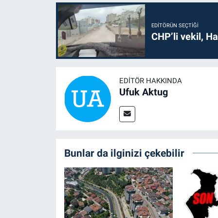
EDITÖRÜN SEÇTIĞI
CHP’li vekil, H
EDITÖR HAKKINDA
Ufuk Aktug
Bunlar da ilginizi çekebilir