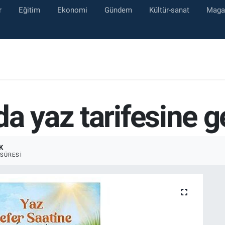
r
Eğitim
Ekonomi
Gündem
Kültür-sanat
Maga
a yaz tarifesine ge
K
SÜRESI