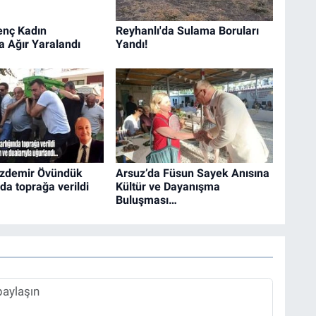
enç Kadın
Reyhanlı'da Sulama Boruları
 Ağır Yaralandı
Yandı!
zdemir Övündük
Arsuz’da Füsun Sayek Anısına
da toprağa verildi
Kültür ve Dayanışma
Buluşması…