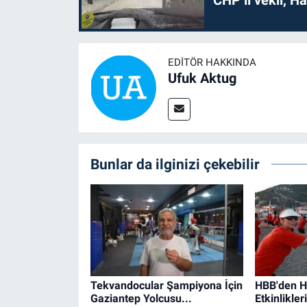
EDITÖR HAKKINDA
Ufuk Aktug
Bunlar da ilginizi çekebilir
Tekvandocular Şampiyona İçin
HBB'den H
Gaziantep Yolcusu...
Etkinlikle