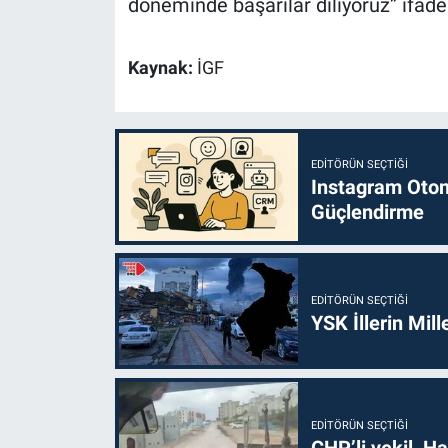
döneminde başarılar diliyoruz” ifadel
Kaynak:
İGF
EDITÖRÜN SEÇTIĞI
Instagram Otoma
Güçlendirme
EDITÖRÜN SEÇTIĞI
YSK İllerin Mill
EDITÖRÜN SEÇTIĞI
CHP’li vekil, H