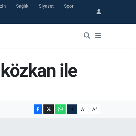
zin
Sağlık
Siyaset
Spor
közkan ile
-
+
A
A