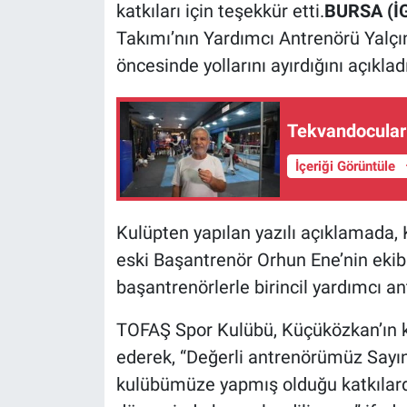
katkıları için teşekkür etti.
BURSA (İ
Takımı’nın Yardımcı Antrenörü Yalç
öncesinde yollarını ayırdığını açıkladı
Tekvandocular 
İçeriği Görüntüle
Kulüpten yapılan yazılı açıklamada
eski Başantrenör Orhun Ene’nin ekibiy
başantrenörlerle birincil yardımcı ant
TOFAŞ Spor Kulübü, Küçüközkan’ın k
ederek, “Değerli antrenörümüz Sayın
kulübümüze yapmış olduğu katkılarda