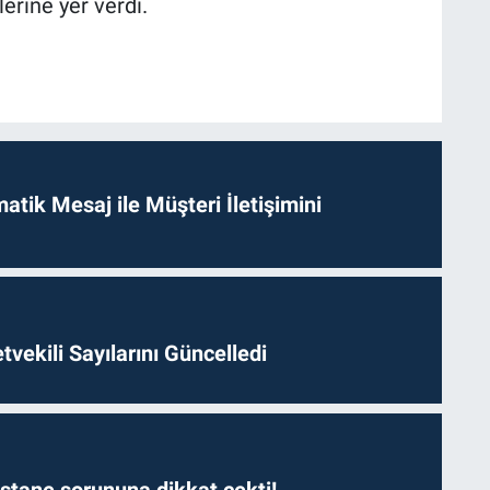
erine yer verdi.
tik Mesaj ile Müşteri İletişimini
etvekili Sayılarını Güncelledi
astane sorununa dikkat çekti!