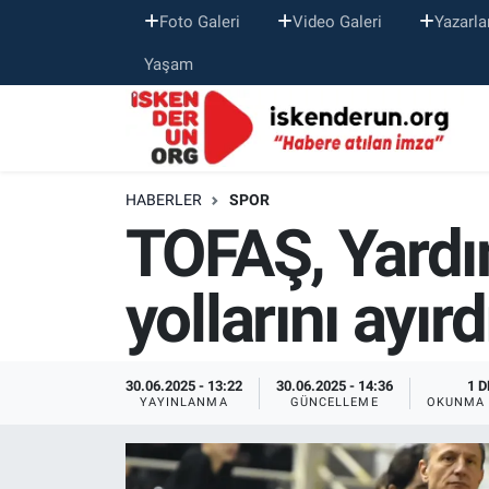
Foto Galeri
Video Galeri
Yazarla
Yaşam
HABERLER
SPOR
TOFAŞ, Yardı
yollarını ayırd
30.06.2025 - 13:22
30.06.2025 - 14:36
1 D
YAYINLANMA
GÜNCELLEME
OKUNMA 