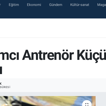
r
Eğitim
Ekonomi
Gündem
Kültür-sanat
Maga
mcı Antrenör Küçü
ı
K
SÜRESI