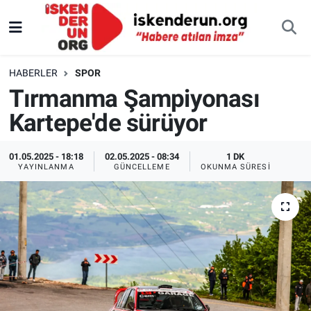
HABERLER
SPOR
Tırmanma Şampiyonası
Kartepe'de sürüyor
01.05.2025 - 18:18
02.05.2025 - 08:34
1 DK
YAYINLANMA
GÜNCELLEME
OKUNMA SÜRESI