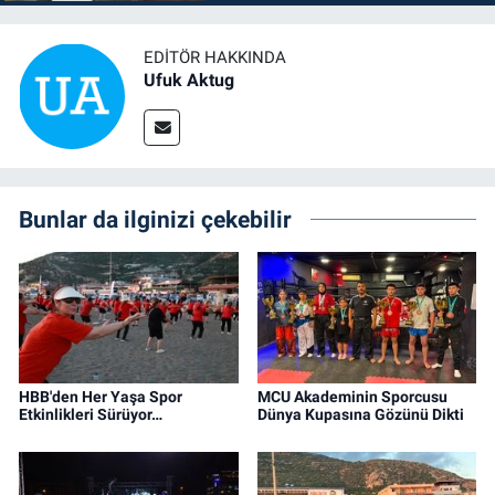
EDITÖR HAKKINDA
Ufuk Aktug
Bunlar da ilginizi çekebilir
HBB'den Her Yaşa Spor
MCU Akademinin Sporcusu
Etkinlikleri Sürüyor…
Dünya Kupasına Gözünü Dikti