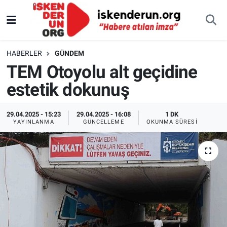
HABERLER
GÜNDEM
TEM Otoyolu alt geçidine
estetik dokunuş
29.04.2025 - 15:23
29.04.2025 - 16:08
1 DK
YAYINLANMA
GÜNCELLEME
OKUNMA SÜRESI