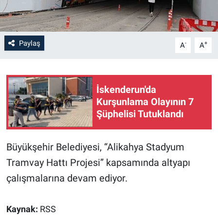
Paylaş
-
+
A
A
İskenderun'da
Kurşunlama Olayının 7
Şüphelisi Tutuklandı
Büyükşehir Belediyesi, “Alikahya Stadyum
Tramvay Hattı Projesi” kapsamında altyapı
çalışmalarına devam ediyor.
Kaynak:
RSS