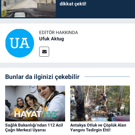
dikkat çekti!
EDITÖR HAKKINDA
Ufuk Aktug
Bunlar da ilginizi çekebilir
Sağlık Bakanlığı’ndan 112 Acil
Antakya Otluk ve Çöplük Alan
Çağrı Merkezi Uyarısı
Yangını Tedirgin Etti!