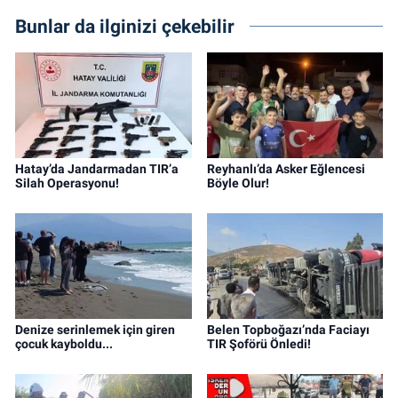
Bunlar da ilginizi çekebilir
Hatay’da Jandarmadan TIR’a
Reyhanlı’da Asker Eğlencesi
Silah Operasyonu!
Böyle Olur!
Denize serinlemek için giren
Belen Topboğazı’nda Faciayı
çocuk kayboldu...
TIR Şoförü Önledi!