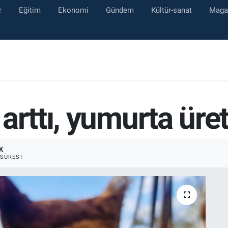
r
Eğitim
Ekonomi
Gündem
Kültür-sanat
Maga
arttı, yumurta üret
K
SÜRESI