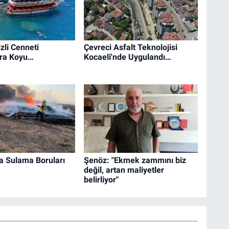
zli Cenneti
Çevreci Asfalt Teknolojisi
ra Koyu…
Kocaeli'nde Uygulandı…
a Sulama Boruları
Şenöz: "Ekmek zammını biz
değil, artan maliyetler
belirliyor"