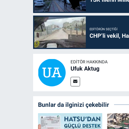
EDITÖRÜN SEÇTIĞI
CHP’li vekil, H
EDITÖR HAKKINDA
Ufuk Aktug
Bunlar da ilginizi çekebilir