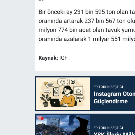
Bir önceki ay 231 bin 595 ton olan t
oranında artarak 237 bin 567 ton ol
milyon 774 bin adet olan tavuk yumu
oranında azalarak 1 milyar 551 mily
Kaynak:
İGF
EDITÖRÜN SEÇTIĞI
Instagram Otoma
Güçlendirme
EDITÖRÜN SEÇTIĞI
YSK İllerin Mill