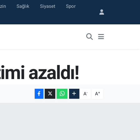
zin
Sağlık
Siyaset
Spor
imi azaldı!
-
+
A
A