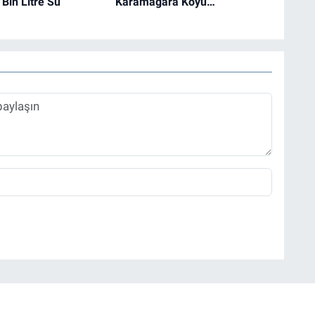
Bin Litre Su
Karamağara Koyu…