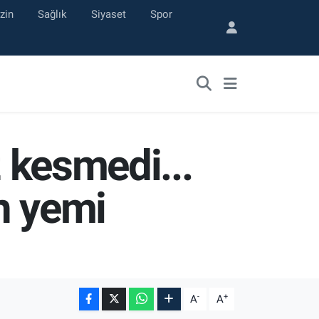
zin
Sağlık
Siyaset
Spor
z kesmedi...
n yemi
-
+
A
A