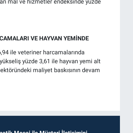
ayan mal ve hizmetler endeksinde yüzde
RCAMALARI VE HAYVAN YEMİNDE
6,94 ile veteriner harcamalarında
 yükseliş yüzde 3,61 ile hayvan yemi alt
 sektöründeki maliyet baskısının devam
tik Mesaj ile Müşteri İletişimini