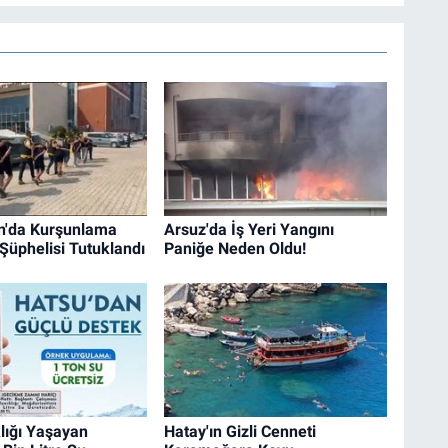
n'da Kurşunlama
Arsuz'da İş Yeri Yangını
 Şüphelisi Tutuklandı
Paniğe Neden Oldu!
lığı Yaşayan
Hatay'ın Gizli Cenneti