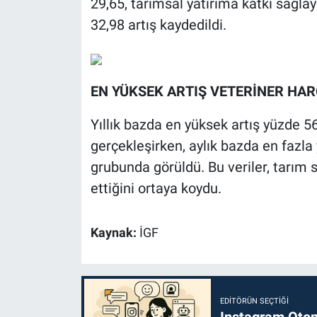
29,65, tarımsal yatırıma katkı sağl
32,98 artış kaydedildi.
EN YÜKSEK ARTIŞ VETERİNER HA
Yıllık bazda en yüksek artış yüzde 5
gerçekleşirken, aylık bazda en fazla
grubunda görüldü. Bu veriler, tarım
ettiğini ortaya koydu.
Kaynak:
İGF
EDITÖRÜN SEÇTIĞI
Instagram Otoma