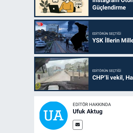
Güçlendirme
EDITÖRÜN SEÇTIĞI
YSK İllerin Mill
EDITÖRÜN SEÇTIĞI
CHP’li vekil, H
EDITÖR HAKKINDA
Ufuk Aktug