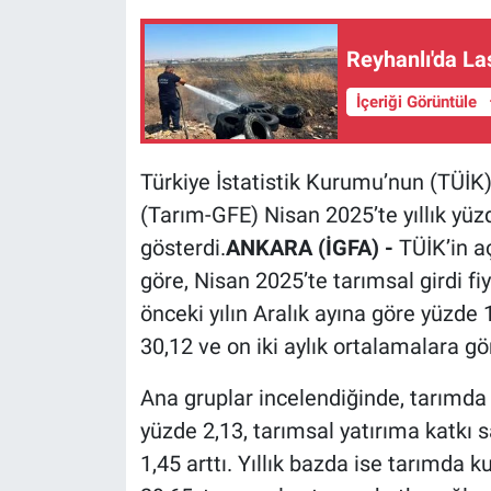
Reyhanlı'da La
İçeriği Görüntüle
Türkiye İstatistik Kurumu’nun (TÜİK) 
(Tarım-GFE) Nisan 2025’te yıllık yüzd
gösterdi.
ANKARA (İGFA) -
TÜİK’in a
göre, Nisan 2025’te tarımsal girdi fiy
önceki yılın Aralık ayına göre yüzde 
30,12 ve on iki aylık ortalamalara gö
Ana gruplar incelendiğinde, tarımda 
yüzde 2,13, tarımsal yatırıma katkı
1,45 arttı. Yıllık bazda ise tarımda