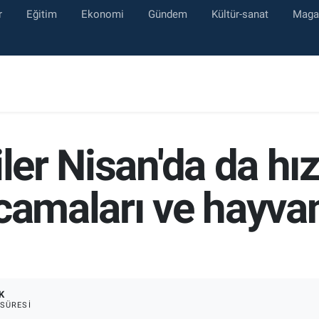
r
Eğitim
Ekonomi
Gündem
Kültür-sanat
Maga
iler Nisan'da da hı
rcamaları ve hayva
K
SÜRESI