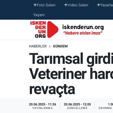
Foto Galeri
Video Galeri
Yazarla
Yaşam
HABERLER
GÜNDEM
Tarımsal gird
Veteriner ha
revaçta
20.06.2025 - 11:26
20.06.2025 - 12:05
1 D
YAYINLANMA
GÜNCELLEME
OKUNMA 