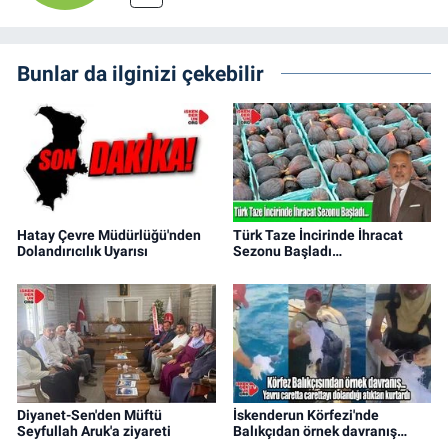
Bunlar da ilginizi çekebilir
Hatay Çevre Müdürlüğü'nden
Türk Taze İncirinde İhracat
Dolandırıcılık Uyarısı
Sezonu Başladı…
Diyanet-Sen'den Müftü
İskenderun Körfezi'nde
Seyfullah Aruk'a ziyareti
Balıkçıdan örnek davranış…