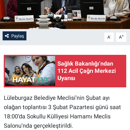
Paylaş
-
+
A
A
Sağlık Bakanlığı’ndan
112 Acil Çağrı Merkezi
Uyarısı
Lüleburgaz Belediye Meclisi’nin Şubat ayı
olağan toplantısı 3 Şubat Pazartesi günü saat
18:00’da Sokullu Külliyesi Hamamı Meclis
Salonu’nda gerçekleştirildi.