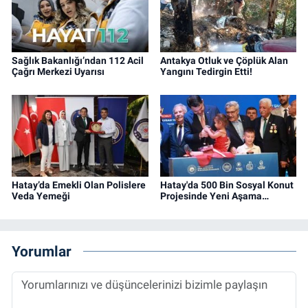
Sağlık Bakanlığı’ndan 112 Acil
Antakya Otluk ve Çöplük Alan
Çağrı Merkezi Uyarısı
Yangını Tedirgin Etti!
Hatay’da Emekli Olan Polislere
Hatay'da 500 Bin Sosyal Konut
Veda Yemeği
Projesinde Yeni Aşama…
Yorumlar