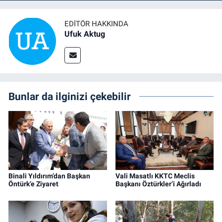
EDITÖR HAKKINDA
Ufuk Aktug
Bunlar da ilginizi çekebilir
Binali Yıldırım’dan Başkan
Vali Masatlı KKTC Meclis
Öntürk’e Ziyaret
Başkanı Öztürkler’i Ağırladı