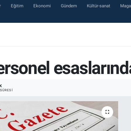
r
Eğitim
Ekonomi
Gündem
Kültür-sanat
Maga
rsonel esaslarında
K
SÜRESI