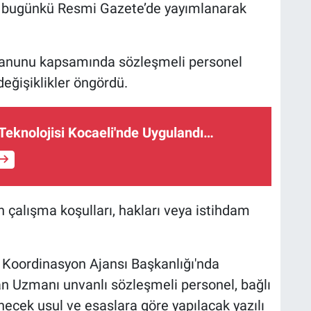
r” bugünkü Resmi Gazete’de yayımlanarak
 Kanunu kapsamında sözleşmeli personel
eğişiklikler öngördü.
 Teknolojisi Kocaeli'nde Uygulandı…
n çalışma koşulları, hakları veya istihdam
e Koordinasyon Ajansı Başkanlığı'nda
n Uzmanı unvanlı sözleşmeli personel, bağlı
necek usul ve esaslara göre yapılacak yazılı