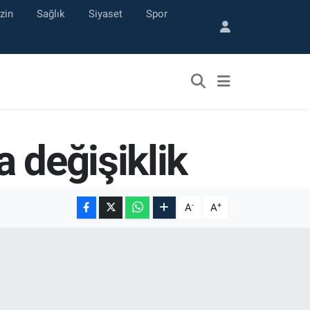
zin
Sağlık
Siyaset
Spor
 değişiklik
-
+
A
A