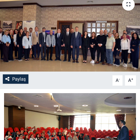
Paylaş
-
+
A
A