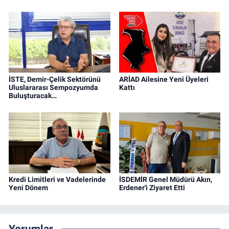
İSTE, Demir-Çelik Sektörünü
ARİAD Ailesine Yeni Üyeleri
Uluslararası Sempozyumda
Kattı
Buluşturacak…
Kredi Limitleri ve Vadelerinde
İSDEMİR Genel Müdürü Akın,
Yeni Dönem
Erdener'i Ziyaret Etti
Yorumlar