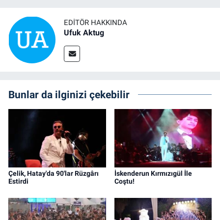
EDITÖR HAKKINDA
Ufuk Aktug
Bunlar da ilginizi çekebilir
Çelik, Hatay'da 90'lar Rüzgârı
İskenderun Kırmızıgül İle
Estirdi
Coştu!