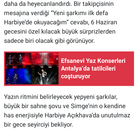
daha da heyecanlandırdı. Bir takipçisinin
mesajına verdiği “Yeni şarkımı ilk defa
Harbiye’de okuyacağım” cevabı, 6 Haziran
gecesini özel kılacak büyük sürprizlerden
sadece biri olacak gibi görünüyor.
Efsanevi Yaz Konserleri
Antalya’da tatilcileri
coşturuyor
Yazın ritmini belirleyecek yepyeni şarkılar,
büyük bir sahne şovu ve Simge’nin o kendine
has enerjisiyle Harbiye Açıkhava’da unutulmaz
bir gece seyirciyi bekliyor.