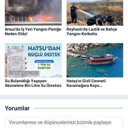
Arsuz'da İş Yeri Yangını Paniğe
Reyhanlı'da Lastik ve Bahçe
Neden Oldu!
Yangını Korkuttu
Su Bulanıklığı Yaşayan
Hatay'ın Gizli Cenneti
Abonelere Bin Litre Su Ücretsiz
Karamağara Koyu…
Yorumlar