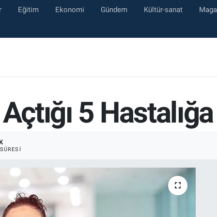
r
Eğitim
Ekonomi
Gündem
Kültür-sanat
Maga
 Açtığı 5 Hastalığa
K
SÜRESI