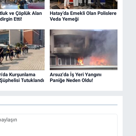
tluk ve Çöplük Alan
Hatay’da Emekli Olan Polislere
irgin Etti!
Veda Yemeği
n'da Kurşunlama
Arsuz'da İş Yeri Yangını
 Şüphelisi Tutuklandı
Paniğe Neden Oldu!