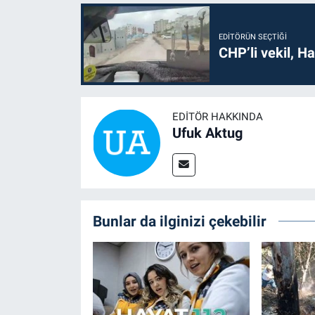
EDITÖRÜN SEÇTIĞI
CHP’li vekil, H
EDITÖR HAKKINDA
Ufuk Aktug
Bunlar da ilginizi çekebilir