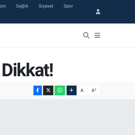
zin
Sağlık
Siyaset
Spor
 Dikkat!
-
+
A
A