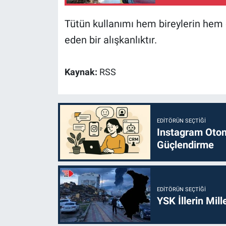
Tütün kullanımı hem bireylerin hem d
eden bir alışkanlıktır.
Kaynak:
RSS
EDITÖRÜN SEÇTIĞI
Instagram Otoma
Güçlendirme
EDITÖRÜN SEÇTIĞI
YSK İllerin Mill