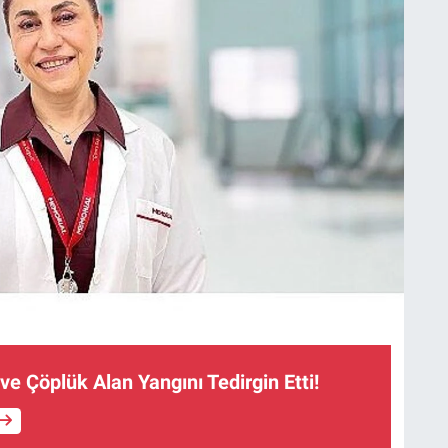
ve Çöplük Alan Yangını Tedirgin Etti!