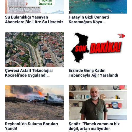
Su Bulanıklığı Yaşayan
Hatay'ın Gizli Cenneti
Abonelere Bin Litre Su Ücretsiz
Karamağara Koyu…
Çevreci Asfalt Teknolojisi
Erzin'de Genç Kadın
Kocaeli'nde Uygulandı…
Tabancayla Ağır Yaralandı
Reyhanlı'da Sulama Boruları
Şenöz: "Ekmek zammını biz
Yandı!
değil, artan maliyetler