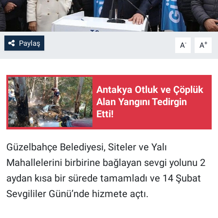
Paylaş
-
+
A
A
Antakya Otluk ve Çöplük
Alan Yangını Tedirgin
Etti!
Güzelbahçe Belediyesi, Siteler ve Yalı
Mahallelerini birbirine bağlayan sevgi yolunu 2
aydan kısa bir sürede tamamladı ve 14 Şubat
Sevgililer Günü’nde hizmete açtı.