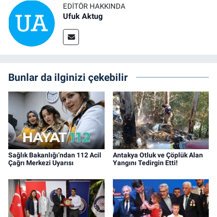
EDITÖR HAKKINDA
Ufuk Aktug
Bunlar da ilginizi çekebilir
Sağlık Bakanlığı’ndan 112 Acil
Antakya Otluk ve Çöplük Alan
Çağrı Merkezi Uyarısı
Yangını Tedirgin Etti!