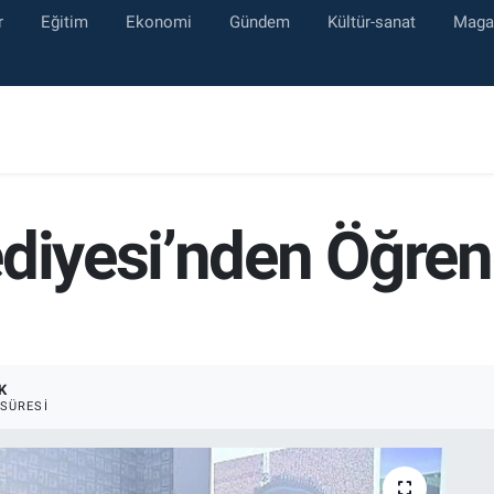
r
Eğitim
Ekonomi
Gündem
Kültür-sanat
Maga
diyesi’nden Öğrenc
K
SÜRESI