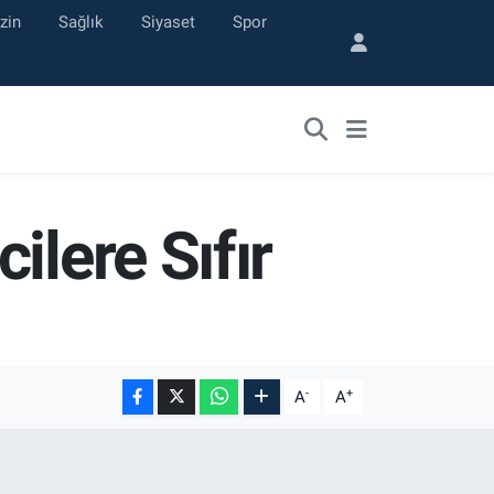
zin
Sağlık
Siyaset
Spor
ilere Sıfır
-
+
A
A