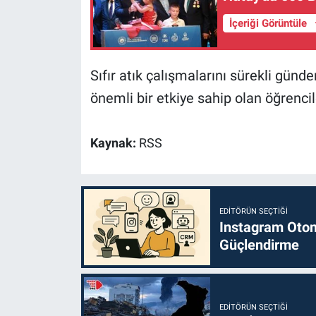
İçeriği Görüntüle
Sıfır atık çalışmalarını sürekli gün
önemli bir etkiye sahip olan öğrenci
Kaynak:
RSS
EDITÖRÜN SEÇTIĞI
Instagram Otoma
Güçlendirme
EDITÖRÜN SEÇTIĞI