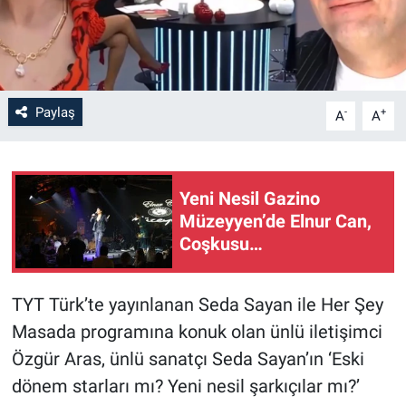
Paylaş
-
+
A
A
Yeni Nesil Gazino
Müzeyyen’de Elnur Can,
Coşkusu…
TYT Türk’te yayınlanan Seda Sayan ile Her Şey
Masada programına konuk olan ünlü iletişimci
Özgür Aras, ünlü sanatçı Seda Sayan’ın ‘Eski
dönem starları mı? Yeni nesil şarkıçılar mı?’