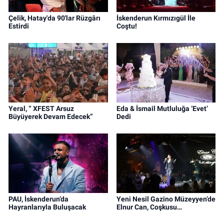
Çelik, Hatay'da 90'lar Rüzgârı
İskenderun Kırmızıgül İle
Estirdi
Coştu!
Yeral, “ XFEST Arsuz
Eda & İsmail Mutluluğa ‘Evet’
Büyüyerek Devam Edecek”
Dedi
PAU, İskenderun’da
Yeni Nesil Gazino Müzeyyen’de
Hayranlarıyla Buluşacak
Elnur Can, Coşkusu…