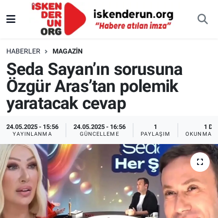
HABERLER
MAGAZIN
Seda Sayan’ın sorusuna
Özgür Aras’tan polemik
yaratacak cevap
24.05.2025 - 15:56
24.05.2025 - 16:56
1
1 DK
YAYINLANMA
GÜNCELLEME
PAYLAŞIM
OKUNMA S