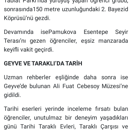
Tabiat Parkı’nda yürüyüş yapan öğrenci grubu,
sonrasında150 metre uzunluğundaki 2. Bayezid
Köprüsü’nü gezdi.
Devamında isePamukova Esentepe Seyir
Terası’nı gezen öğrenciler, eşsiz manzarada
keyifli vakit geçirdi.
GEYVE VE TARAKLI’DA TARİH
Uzman rehberler eşliğinde daha sonra ise
Geyve’de bulunan Ali Fuat Cebesoy Müzesi’ne
gidildi.
Tarihi eserleri yerinde inceleme fırsatı bulan
öğrenciler, unutulmaz bir deneyim yaşadıkları
günü Tarihi Taraklı Evleri, Taraklı Çarşısı ve