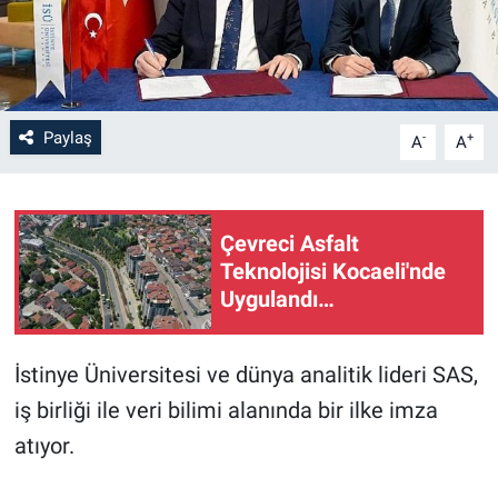
Paylaş
-
+
A
A
Çevreci Asfalt
Teknolojisi Kocaeli'nde
Uygulandı…
İstinye Üniversitesi ve dünya analitik lideri SAS,
iş birliği ile veri bilimi alanında bir ilke imza
atıyor.