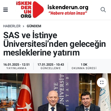
HABERLER
GÜNDEM
SAS ve İstinye
Üniversitesi’nden geleceğin
mesleklerine yatırım
16.01.2025 - 12:51
17.01.2025 - 10:43
1 DK
YAYINLANMA
GÜNCELLEME
OKUNMA SÜRESI