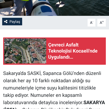
Paylaş
-
+
A
A
Çevreci Asfalt
Teknolojisi Kocaeli'nde
Uygulandı…
Sakarya'da SASKİ, Sapanca Gölü’nden düzenli
olarak her ay 10 farklı noktadan aldığı su
numuneleriyle içme suyu kalitesini titizlikle
takip ediyor. Numuneler en kapsamlı
laboratuvarında detaylıca inceleniyor.
SAKARYA