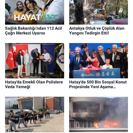
Sağlık Bakanlığı’ndan 112 Acil
Antakya Otluk ve Çöplük Alan
Çağrı Merkezi Uyarısı
Yangını Tedirgin Etti!
Hatay’da Emekli Olan Polislere
Hatay'da 500 Bin Sosyal Konut
Veda Yemeği
Projesinde Yeni Aşama…