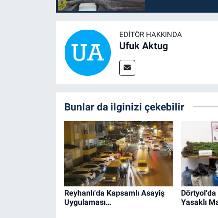
EDITÖR HAKKINDA
Ufuk Aktug
Bunlar da ilginizi çekebilir
Reyhanlı'da Kapsamlı Asayiş
Dörtyol'd
Uygulaması…
Yasaklı M