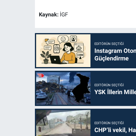
Kaynak:
İGF
EDITÖRÜN SEÇTIĞI
Instagram Otoma
Güçlendirme
EDITÖRÜN SEÇTIĞI
YSK İllerin Mill
EDITÖRÜN SEÇTIĞI
CHP’li vekil, H