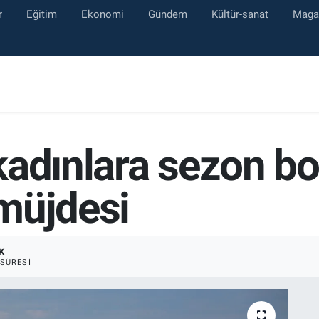
r
Eğitim
Ekonomi
Gündem
Kültür-sanat
Maga
kadınlara sezon b
 müjdesi
K
SÜRESI