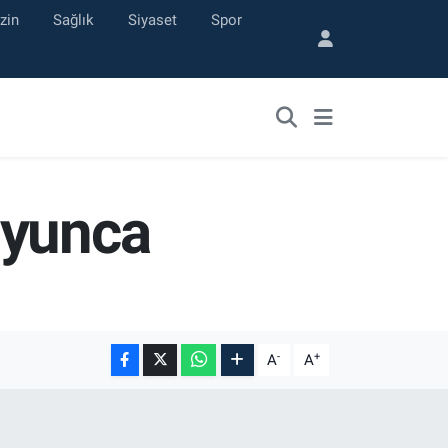
zin
Sağlık
Siyaset
Spor
oyunca
-
+
A
A