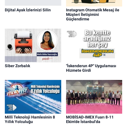
Dijital Ayak İzlerinizi Silin
Instagram Otomatik Mesaj ile
Müşteri İletişimini
Güçlendirme
Siber Zorbalık
"İskenderun 4P" Uygulaması
Hizmete Girdi
Millî Teknoloji Hamlesinin 8
MOBİSAD-IMEX Fuarı 8-11
Yıllık Yolculuğu
Ekim'de İstanbul'da