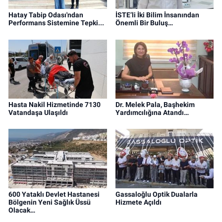
Hatay Tabip Odası'ndan
İSTE’li İki Bilim İnsanından
Performans Sistemine Tepki...
Önemli Bir Buluş…
Hasta Nakil Hizmetinde 7130
Dr. Melek Pala, Başhekim
Vatandaşa Ulaşıldı
Yardımcılığına Atandı…
600 Yataklı Devlet Hastanesi
Gassaloğlu Optik Dualarla
Bölgenin Yeni Sağlık Üssü
Hizmete Açıldı
Olacak…