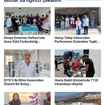
Bunlar da ilginizi çekebilir
Dünya Emzirme Haftası'nda
Hatay Tabip Odası'ndan
Anne Sütü Farkındalığı…
Performans Sistemine Tepki...
İSTE’li İki Bilim İnsanından
Hasta Nakil Hizmetinde 7130
Önemli Bir Buluş…
Vatandaşa Ulaşıldı