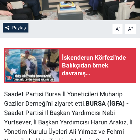
Paylaş
-
+
A
A
İskenderun Körfezi'nde
Balıkçıdan örnek
davranış…
Saadet Partisi Bursa İl Yöneticileri Muharip
Gaziler Derneği'ni ziyaret etti.
BURSA (İGFA) -
Saadet Partisi İl Başkan Yardımcısı Nebi
Yurtsever, İl Başkan Yardımcısı Harun Arakız, İl
Yönetim Kurulu Üyeleri Ali Yılmaz ve Fehmi