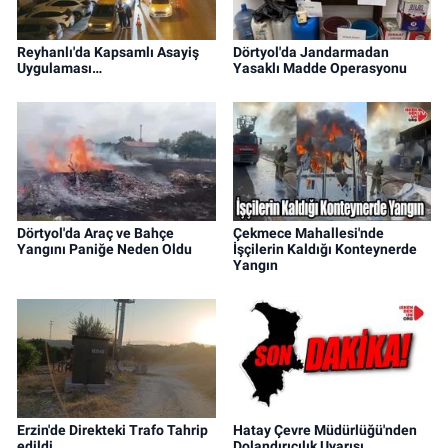
Reyhanlı'da Kapsamlı Asayiş
Dörtyol'da Jandarmadan
Uygulaması…
Yasaklı Madde Operasyonu
Dörtyol'da Araç ve Bahçe
Çekmece Mahallesi'nde
Yangını Paniğe Neden Oldu
İşçilerin Kaldığı Konteynerde
Yangın
Erzin'de Direkteki Trafo Tahrip
Hatay Çevre Müdürlüğü'nden
edildi…
Dolandırıcılık Uyarısı