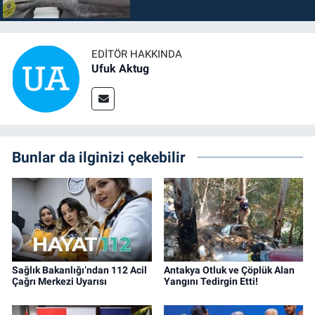
EDITÖR HAKKINDA
Ufuk Aktug
Bunlar da ilginizi çekebilir
Sağlık Bakanlığı’ndan 112 Acil
Antakya Otluk ve Çöplük Alan
Çağrı Merkezi Uyarısı
Yangını Tedirgin Etti!