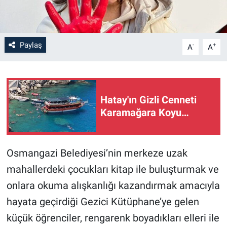
Paylaş
-
+
A
A
Hatay'ın Gizli Cenneti
Karamağara Koyu…
Osmangazi Belediyesi’nin merkeze uzak
mahallerdeki çocukları kitap ile buluşturmak ve
onlara okuma alışkanlığı kazandırmak amacıyla
hayata geçirdiği Gezici Kütüphane’ye gelen
küçük öğrenciler, rengarenk boyadıkları elleri ile