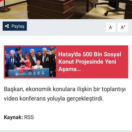
Paylaş
-
+
A
A
Hatay'da 500 Bin Sosyal
Konut Projesinde Yeni
Aşama…
Başkan, ekonomik konulara ilişkin bir toplantıyı
video konferans yoluyla gerçekleştirdi.
Kaynak:
RSS