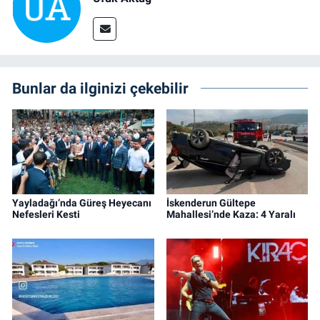
Bunlar da ilginizi çekebilir
Yayladağı’nda Güreş Heyecanı
İskenderun Gültepe
Nefesleri Kesti
Mahallesi’nde Kaza: 4 Yaralı