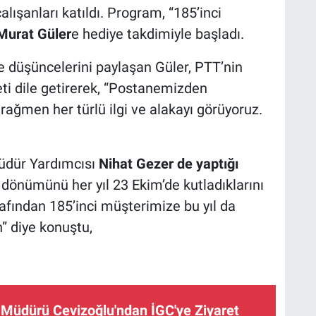
alışanları katıldı. Program, “185’inci
urat Güler
e hediye takdimiyle başladı.
 düşüncelerini paylaşan Güler, PTT’nin
i dile getirerek, “Postanemizden
men her türlü ilgi ve alakayı görüyoruz.
üdür Yardımcısı
Nihat Gezer de yaptığı
l dönümünü her yıl 23 Ekim’de kutladıklarını
fından 185’inci müşterimize bu yıl da
n” diye konuştu,
Müdürü Cevizoğlu'ndan İGC'ye Ziyaret