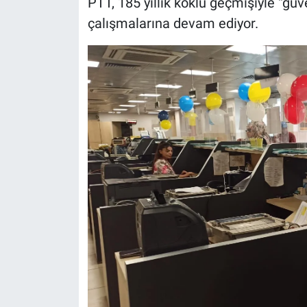
PTT, 185 yıllık köklü geçmişiyle “güve
çalışmalarına devam ediyor.