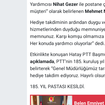
Yardımcısı
Nihat Gezer
ile postane ç
müşteri” olarak belirlenen
Mehmet M
Hediye takdiminin ardından duygu ve
hizmetlerinden duyduğu memnuniyet
memnunuz. Karşı komşu olmamıza rağ
Her konuda yardımcı oluyorlar” dedi.
Etkinlikte konuşan Hatay PTT Başm
açıklamada
, PTT’nin 185. kuruluş yı
belirterek “Genel Müdürlüğümüz tara
hediye takdim ediyoruz. Hayırlı olsu
185. YIL PASTASI KESİLDİ.
Belen Emniyet 