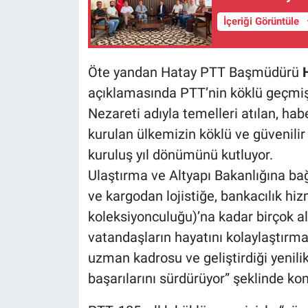
İçeriği Görüntüle
Öte yandan Hatay PTT Başmüdürü
açıklamasında PTT’nin köklü geçmiş
Nezareti adıyla temelleri atılan, ha
kurulan ülkemizin köklü ve güvenilir
kuruluş yıl dönümünü kutluyor.
Ulaştırma ve Altyapı Bakanlığına bağ
ve kargodan lojistiğe, bankacılık hizm
koleksiyonculuğu)’na kadar birçok a
vatandaşların hayatını kolaylaştırm
uzman kadrosu ve geliştirdiği yenili
başarılarını sürdürüyor” şeklinde ko