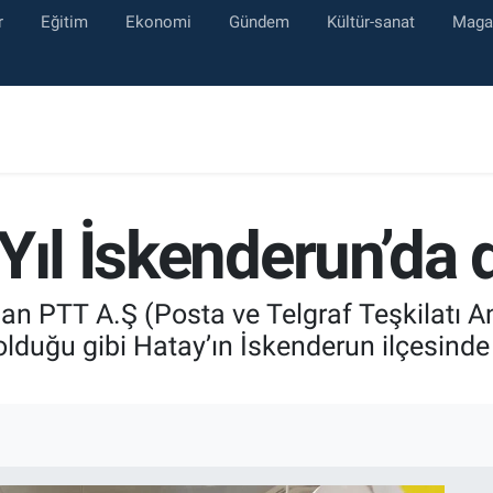
r
Eğitim
Ekonomi
Gündem
Kültür-sanat
Maga
Yıl İskenderun’da 
dan PTT A.Ş (Posta ve Telgraf Teşkilatı 
lduğu gibi Hatay’ın İskenderun ilçesinde 