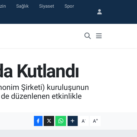
zin
Sağlık
Siyaset
Spor
da Kutlandı
Anonim Şirketi) kuruluşunun
de düzenlenen etkinlikle
-
+
A
A