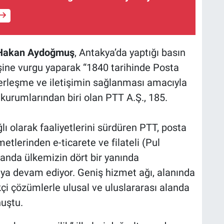
Hakan Aydoğmuş
, Antakya’da yaptığı basın
ine vurgu yaparak “1840 tarihinde Posta
berleşme ve iletişimin sağlanması amacıyla
 kurumlarından biri olan PTT A.Ş., 185.
lı olarak faaliyetlerini sürdüren PTT, posta
etlerinden e-ticarete ve filateli (Pul
landa ülkemizin dört bir yanında
aya devam ediyor. Geniş hizmet ağı, alanında
kçi çözümlerle ulusal ve uluslararası alanda
nuştu.