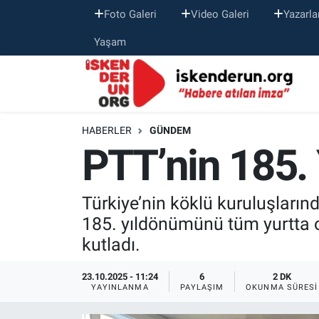
Foto Galeri
Video Galeri
Yazarla
Yaşam
HABERLER
GÜNDEM
PTT’nin 185. 
Türkiye’nin köklü kuruluşların
185. yıldönümünü tüm yurtta o
kutladı.
23.10.2025 - 11:24
6
2 DK
YAYINLANMA
PAYLAŞIM
OKUNMA SÜRESI