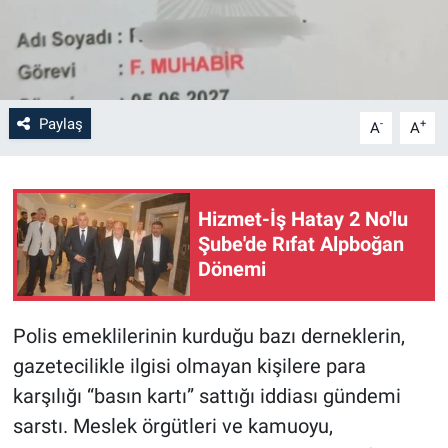
Paylaş
-
+
A
A
Hizmet-İş Hatay 2 No'lu
Şube'de Rıfat Alpboğan
Dönemi
Polis emeklilerinin kurduğu bazı derneklerin,
gazetecilikle ilgisi olmayan kişilere para
karşılığı “basın kartı” sattığı iddiası gündemi
sarstı. Meslek örgütleri ve kamuoyu,