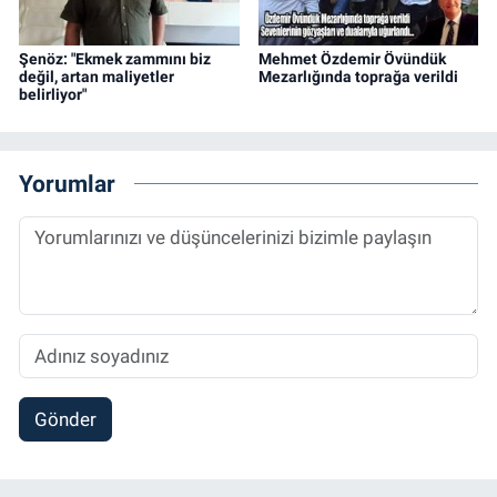
Şenöz: "Ekmek zammını biz
Mehmet Özdemir Övündük
değil, artan maliyetler
Mezarlığında toprağa verildi
belirliyor"
Yorumlar
Gönder