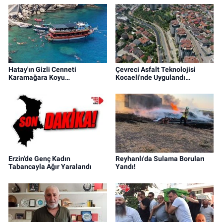
Hatay'ın Gizli Cenneti
Çevreci Asfalt Teknolojisi
Karamağara Koyu…
Kocaeli'nde Uygulandı…
Erzin'de Genç Kadın
Reyhanlı'da Sulama Boruları
Tabancayla Ağır Yaralandı
Yandı!