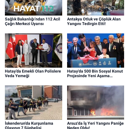
Sağlık Bakanlığı’ndan 112 Acil
Antakya Otluk ve Çöplük Alan
Çağrı Merkezi Uyarısı
Yangını Tedirgin Etti!
Hatay’da Emekli Olan Polislere
Hatay'da 500 Bin Sosyal Konut
Veda Yemeği
Projesinde Yeni Aşama…
İskenderun'da Kurşunlama
Arsuz'da İş Yeri Yangını Paniğe
Olayının 7 Şüphelisi
Neden Oldu!