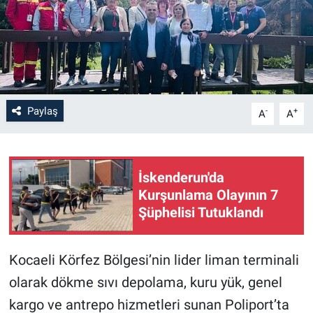
Paylaş
-
+
A
A
İskenderun'da
Kurşunlama Olayının 7
Şüphelisi Tutuklandı
Kocaeli Körfez Bölgesi’nin lider liman terminali
olarak dökme sıvı depolama, kuru yük, genel
kargo ve antrepo hizmetleri sunan Poliport’ta