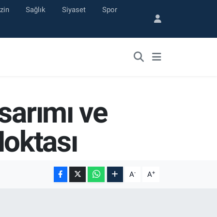
zin
Sağlık
Siyaset
Spor
sarımı ve
oktası
-
+
A
A