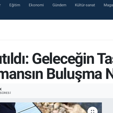
r
Eğitim
Ekonomi
Gündem
Kültür-sanat
Maga
ıldı: Geleceğin Ta
mansın Buluşma N
K
SÜRESI