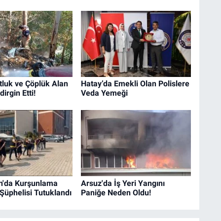
tluk ve Çöplük Alan
Hatay’da Emekli Olan Polislere
irgin Etti!
Veda Yemeği
n'da Kurşunlama
Arsuz'da İş Yeri Yangını
 Şüphelisi Tutuklandı
Paniğe Neden Oldu!