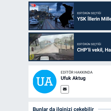
EDITÖRÜN SEÇTIĞI
YSK İllerin Mill
EDITÖRÜN SEÇTIĞI
CHP’li vekil, H
EDITÖR HAKKINDA
Ufuk Aktug
Bunlar da ilginizi çekebilir