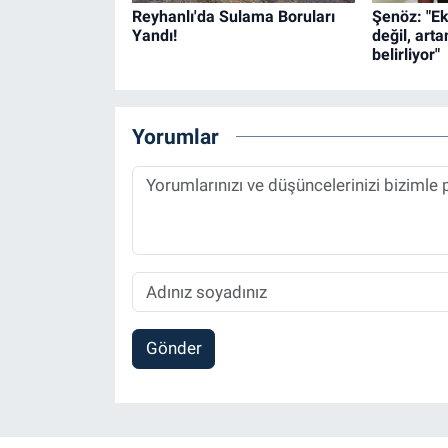
Reyhanlı'da Sulama Boruları
Şenöz: "E
Yandı!
değil, arta
belirliyor"
Yorumlar
Gönder