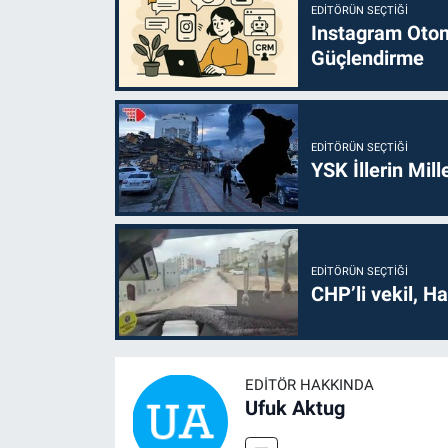
EDITÖRÜN SEÇTIĞI
Instagram Otoma
Güçlendirme
EDITÖRÜN SEÇTIĞI
YSK İllerin Mill
EDITÖRÜN SEÇTIĞI
CHP’li vekil, H
EDITÖR HAKKINDA
Ufuk Aktug