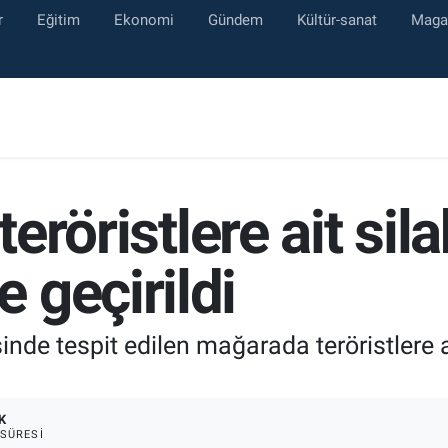
r
Eğitim
Ekonomi
Gündem
Kültür-sanat
Maga
teröristlere ait sil
 geçirildi
nde tespit edilen mağarada teröristlere a
K
SÜRESI