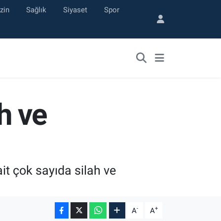
zin
Sağlık
Siyaset
Spor
ah ve
it çok sayıda silah ve
-
+
A
A