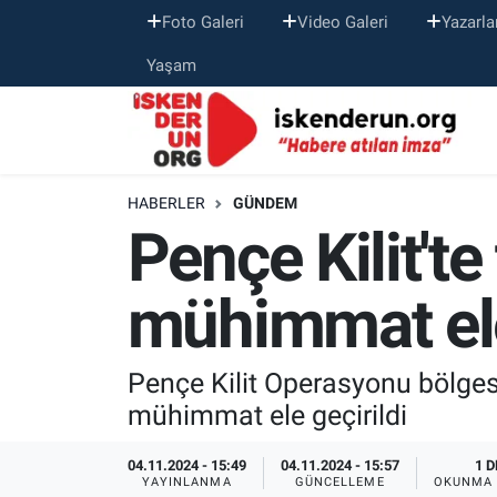
Foto Galeri
Video Galeri
Yazarla
Yaşam
HABERLER
GÜNDEM
Pençe Kilit'te 
mühimmat ele
Pençe Kilit Operasyonu bölgesi
mühimmat ele geçirildi
04.11.2024 - 15:49
04.11.2024 - 15:57
1 D
YAYINLANMA
GÜNCELLEME
OKUNMA 