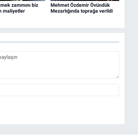
kmek zammını biz
Mehmet Özdemir Övündük
n maliyetler
Mezarlığında toprağa verildi