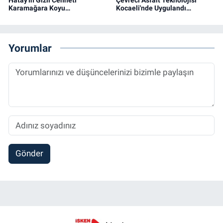
Hatay'ın Gizli Cenneti
Çevreci Asfalt Teknolojisi
Karamağara Koyu…
Kocaeli'nde Uygulandı…
Yorumlar
Gönder