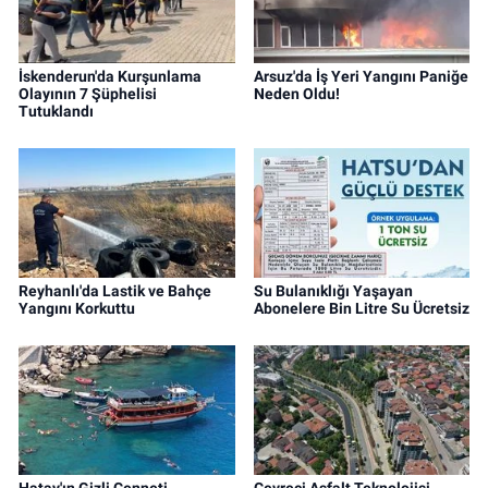
İskenderun'da Kurşunlama
Arsuz'da İş Yeri Yangını Paniğe
Olayının 7 Şüphelisi
Neden Oldu!
Tutuklandı
Reyhanlı'da Lastik ve Bahçe
Su Bulanıklığı Yaşayan
Yangını Korkuttu
Abonelere Bin Litre Su Ücretsiz