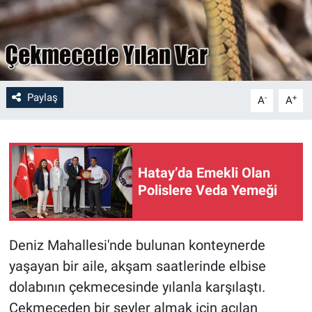
Paylaş
-
+
A
A
Hatay’da Emekli Olan
Polislere Veda Yemeği
Deniz Mahallesi'nde bulunan konteynerde
yaşayan bir aile, akşam saatlerinde elbise
dolabının çekmecesinde yılanla karşılaştı.
Çekmeceden bir şeyler almak için açılan