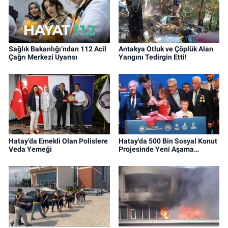
Sağlık Bakanlığı’ndan 112 Acil
Antakya Otluk ve Çöplük Alan
Çağrı Merkezi Uyarısı
Yangını Tedirgin Etti!
Hatay’da Emekli Olan Polislere
Hatay'da 500 Bin Sosyal Konut
Veda Yemeği
Projesinde Yeni Aşama…