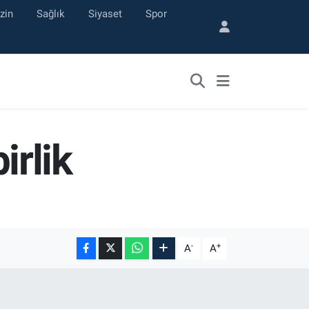
zin
Sağlık
Siyaset
Spor
rlik
-
+
A
A