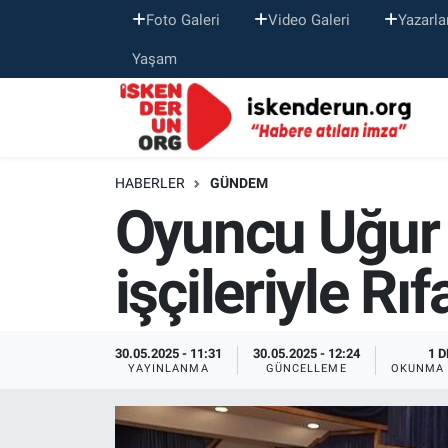
Foto Galeri
Video Galeri
Yazarla
Yaşam
HABERLER
GÜNDEM
Oyuncu Uğur 
işçileriyle Rı
30.05.2025 - 11:31
30.05.2025 - 12:24
1 D
YAYINLANMA
GÜNCELLEME
OKUNMA 