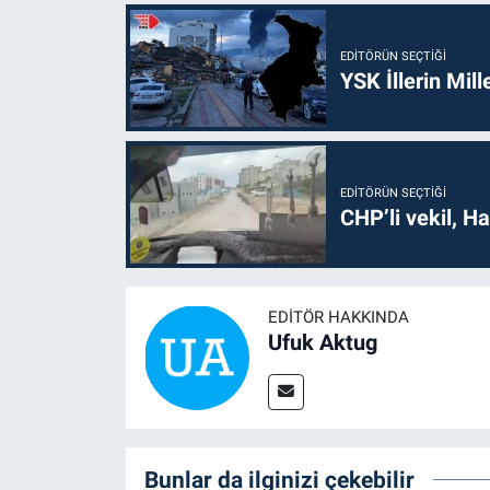
EDITÖRÜN SEÇTIĞI
YSK İllerin Mill
EDITÖRÜN SEÇTIĞI
CHP’li vekil, H
EDITÖR HAKKINDA
Ufuk Aktug
Bunlar da ilginizi çekebilir