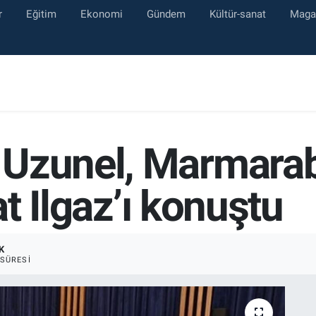
r
Eğitim
Ekonomi
Gündem
Kültür-sanat
Maga
Uzunel, Marmarabi
fat Ilgaz’ı konuştu
K
SÜRESI