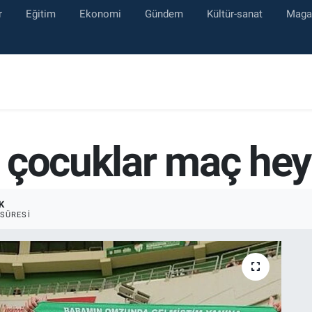
r
Eğitim
Ekonomi
Gündem
Kültür-sanat
Maga
 çocuklar maç hey
K
SÜRESI