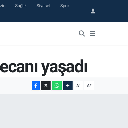
zin
Sağlık
Siyaset
Spor
ecanı yaşadı
-
+
A
A