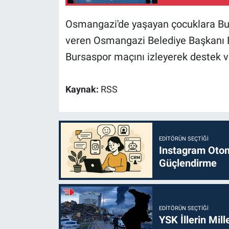
Osmangazi'de yaşayan çocuklara Bu
veren Osmangazi Belediye Başkanı E
Bursaspor maçını izleyerek destek v
Kaynak:
RSS
EDITÖRÜN SEÇTIĞI
Instagram Otoma
Güçlendirme
EDITÖRÜN SEÇTIĞI
YSK İllerin Mill