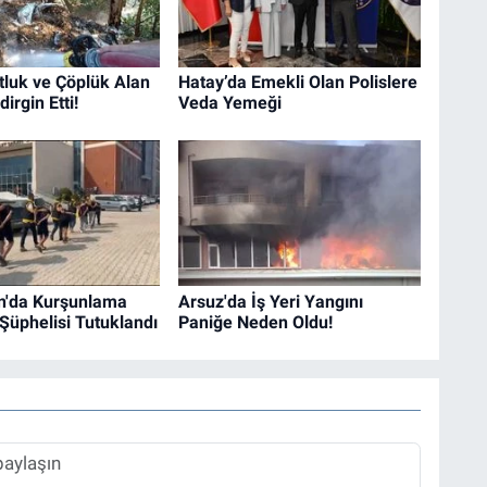
tluk ve Çöplük Alan
Hatay’da Emekli Olan Polislere
irgin Etti!
Veda Yemeği
n'da Kurşunlama
Arsuz'da İş Yeri Yangını
 Şüphelisi Tutuklandı
Paniğe Neden Oldu!