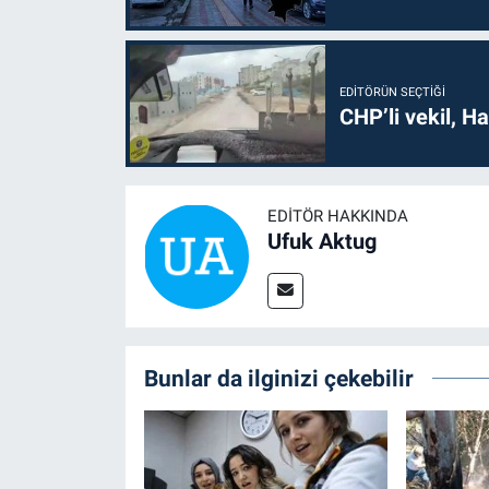
EDITÖRÜN SEÇTIĞI
CHP’li vekil, H
EDITÖR HAKKINDA
Ufuk Aktug
Bunlar da ilginizi çekebilir