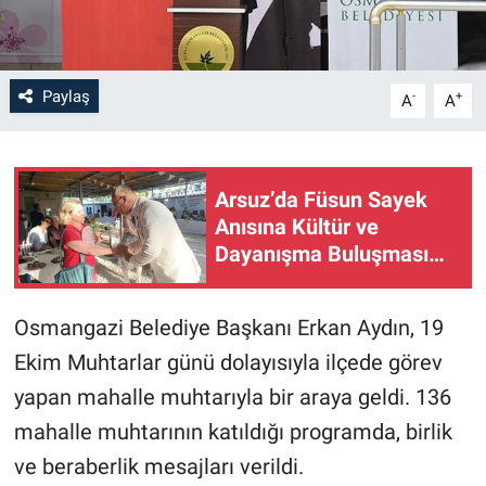
Paylaş
-
+
A
A
Arsuz’da Füsun Sayek
Anısına Kültür ve
Dayanışma Buluşması…
Osmangazi Belediye Başkanı Erkan Aydın, 19
Ekim Muhtarlar günü dolayısıyla ilçede görev
yapan mahalle muhtarıyla bir araya geldi. 136
mahalle muhtarının katıldığı programda, birlik
ve beraberlik mesajları verildi.