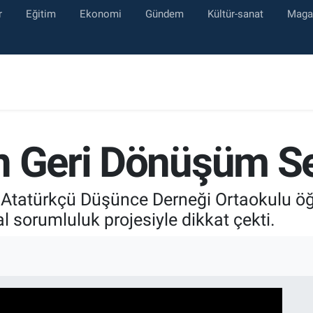
r
Eğitim
Ekonomi
Gündem
Kültür-sanat
Maga
n Geri Dönüşüm Se
, Atatürkçü Düşünce Derneği Ortaokulu öğ
 sorumluluk projesiyle dikkat çekti.