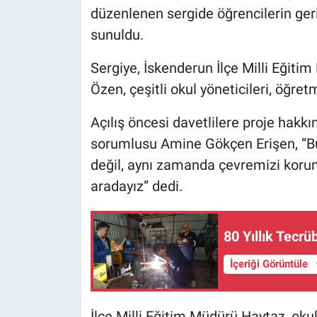
düzenlenen sergide öğrencilerin ger
sunuldu.
Sergiye, İskenderun İlçe Milli Eğiti
Özen, çeşitli okul yöneticileri, öğretm
Açılış öncesi davetlilere proje hakkı
sorumlusu Amine Gökçen Erişen, “Bu
değil, aynı zamanda çevremizi korum
aradayız” dedi.
80 Yıllık Tec
İçeriği Görüntüle
İlçe Milli Eğitim Müdürü Haytaz, okul 