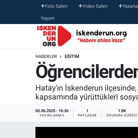
Foto Galeri
Video Galeri
Yazarla
Yaşam
HABERLER
EĞITIM
Öğrencilerde
Hatay'ın İskenderun ilçesinde
kapsamında yürüttükleri sosyal
05.06.2025 - 16:26
1
1 DK
YAYINLANMA
PAYLAŞIM
OKUNMA SÜRESI