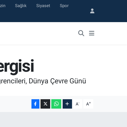
zin
Sağlık
Siyaset
Spor
rgisi
rencileri, Dünya Çevre Günü
-
+
A
A