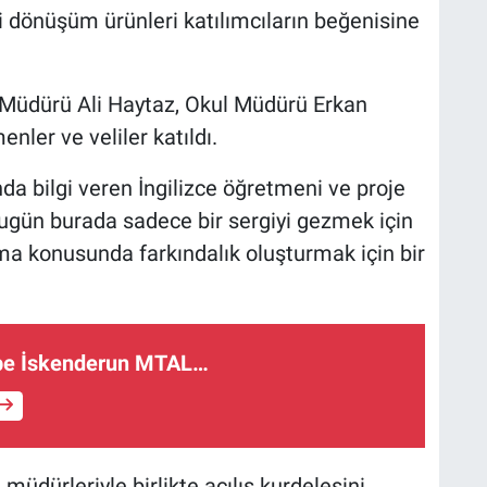
i dönüşüm ürünleri katılımcıların beğenisine
m Müdürü Ali Haytaz, Okul Müdürü Erkan
enler ve veliler katıldı.
nda bilgi veren İngilizce öğretmeni ve proje
gün burada sadece bir sergiyi gezmek için
a konusunda farkındalık oluşturmak için bir
rübe İskenderun MTAL…
müdürleriyle birlikte açılış kurdelesini