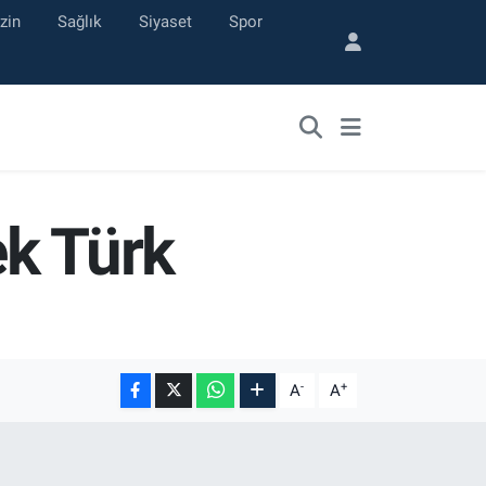
zin
Sağlık
Siyaset
Spor
ek Türk
-
+
A
A