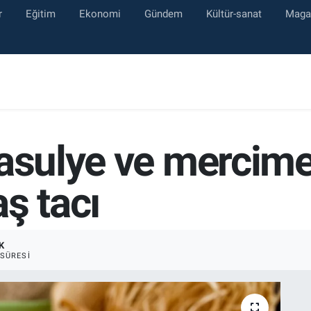
r
Eğitim
Ekonomi
Gündem
Kültür-sanat
Maga
fasulye ve mercim
ş tacı
K
SÜRESI