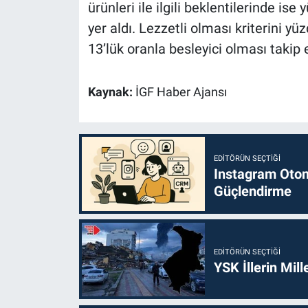
ürünleri ile ilgili beklentilerinde ise
yer aldı. Lezzetli olması kriterini y
13’lük oranla besleyici olması takip e
Kaynak:
İGF Haber Ajansı
EDITÖRÜN SEÇTIĞI
Instagram Otoma
Güçlendirme
EDITÖRÜN SEÇTIĞI
YSK İllerin Mill