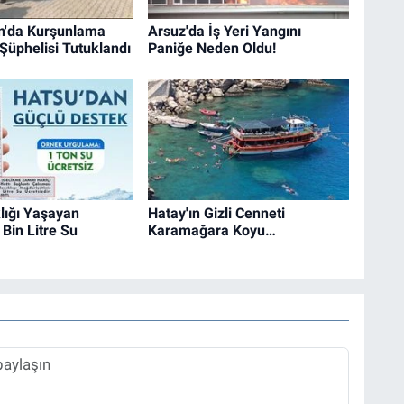
n'da Kurşunlama
Arsuz'da İş Yeri Yangını
 Şüphelisi Tutuklandı
Paniğe Neden Oldu!
lığı Yaşayan
Hatay'ın Gizli Cenneti
Bin Litre Su
Karamağara Koyu…