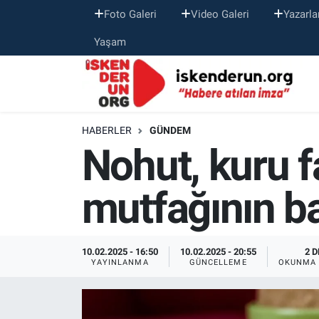
Foto Galeri
Video Galeri
Yazarla
Yaşam
HABERLER
GÜNDEM
Nohut, kuru 
mutfağının ba
10.02.2025 - 16:50
10.02.2025 - 20:55
2 D
YAYINLANMA
GÜNCELLEME
OKUNMA 