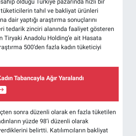
 sahip olduğu Türkiye pazarında hızlı bir
üketicilerin tahıl ve bakliyat ürünleri
a dair yaptığı araştırma sonuçlarını
i tedarik zinciri alanında faaliyet gösteren
n Tiryaki Anadolu Holding’e ait Hasata
raştırma 500’den fazla kadın tüketiciyi
Kadın Tabancayla Ağır Yaralandı
nçten sonra düzenli olarak en fazla tüketilen
dınların yüzde 98’i düzenli olarak
rdiklerini belirtti. Katılımcıların bakliyat