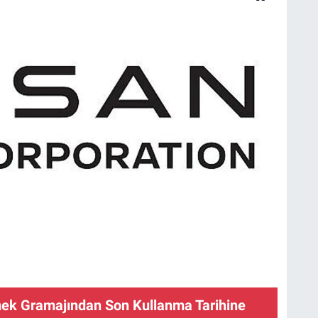
ek Gramajından Son Kullanma Tarihine