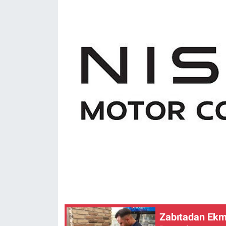
Zabıtadan Ekm