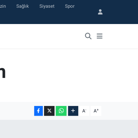
zin
Sağlık
Siyaset
Spor
m
-
+
A
A