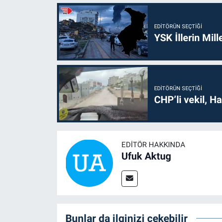
EDITÖRÜN SEÇTIĞI
YSK İllerin Mill
EDITÖRÜN SEÇTIĞI
CHP’li vekil, H
EDITÖR HAKKINDA
Ufuk Aktug
Bunlar da ilginizi çekebilir