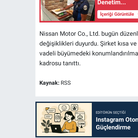
Denetim...
İçeriği Görüntüle
Nissan Motor Co., Ltd. bugün düzenle
değişiklikleri duyurdu. Şirket kısa v
vadeli büyümedeki konumlandırılması
kadrosu tanıttı.
Kaynak:
RSS
EDITÖRÜN SEÇTIĞI
Instagram Otoma
Güçlendirme