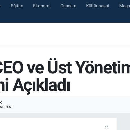
r
Eğitim
Ekonomi
Gündem
Kültür-sanat
Maga
CEO ve Üst Yöneti
ni Açıkladı
K
SÜRESI