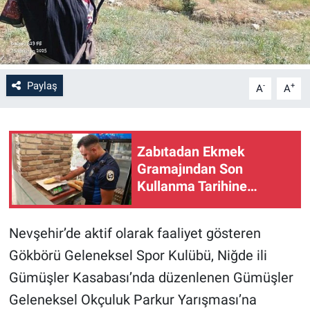
Paylaş
-
+
A
A
Zabıtadan Ekmek
Gramajından Son
Kullanma Tarihine
Denetim...
Nevşehir’de aktif olarak faaliyet gösteren
Gökbörü Geleneksel Spor Kulübü, Niğde ili
Gümüşler Kasabası’nda düzenlenen Gümüşler
Geleneksel Okçuluk Parkur Yarışması’na