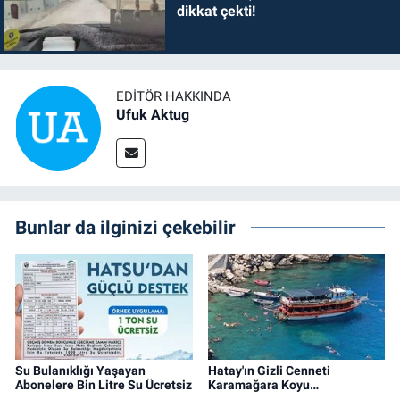
dikkat çekti!
EDITÖR HAKKINDA
Ufuk Aktug
Bunlar da ilginizi çekebilir
Su Bulanıklığı Yaşayan
Hatay'ın Gizli Cenneti
Abonelere Bin Litre Su Ücretsiz
Karamağara Koyu…