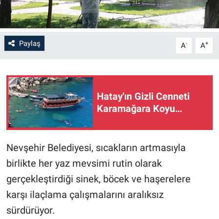
Paylaş
-
+
A
A
Hatay'ın Gizli Cenneti
Karamağara Koyu…
Nevşehir Belediyesi, sıcakların artmasıyla
birlikte her yaz mevsimi rutin olarak
gerçekleştirdiği sinek, böcek ve haşerelere
karşı ilaçlama çalışmalarını aralıksız
sürdürüyor.