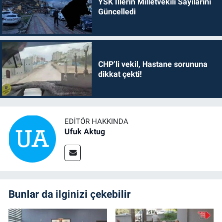
YSK İllerin Milletvekili Sayılarını
Güncelledi
CHP’li vekil, Hastane sorununa
dikkat çekti!
EDITÖR HAKKINDA
Ufuk Aktug
Bunlar da ilginizi çekebilir