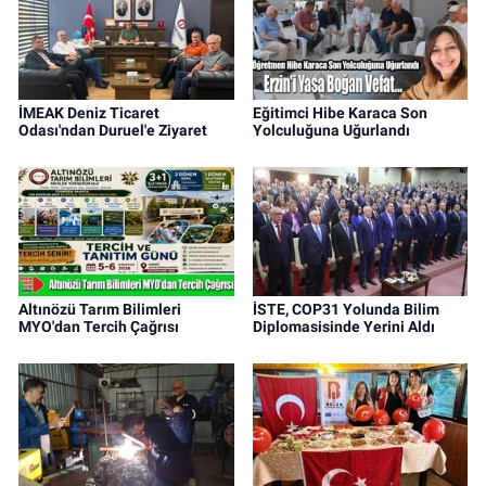
İMEAK Deniz Ticaret
Eğitimci Hibe Karaca Son
Odası'ndan Duruel'e Ziyaret
Yolculuğuna Uğurlandı
Altınözü Tarım Bilimleri
İSTE, COP31 Yolunda Bilim
MYO'dan Tercih Çağrısı
Diplomasisinde Yerini Aldı