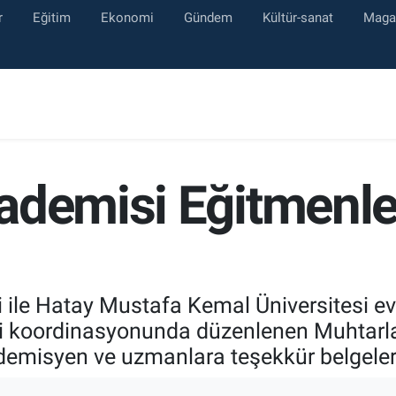
r
Eğitim
Ekonomi
Gündem
Kültür-sanat
Maga
ademisi Eğitmenle
 ile Hatay Mustafa Kemal Üniversitesi ev s
iği koordinasyonunda düzenlenen Muhtarl
emisyen ve uzmanlara teşekkür belgeleri