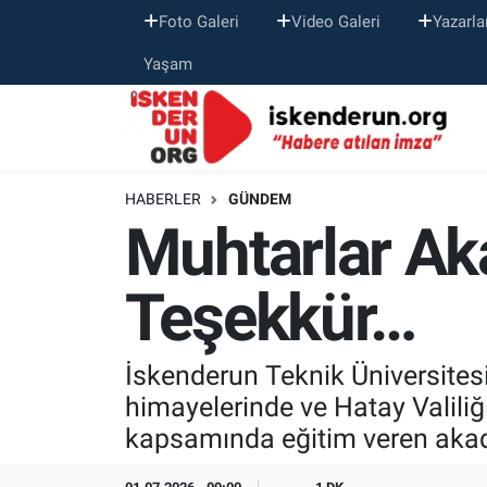
Foto Galeri
Video Galeri
Yazarla
Yaşam
HABERLER
GÜNDEM
Muhtarlar Ak
Teşekkür…
İskenderun Teknik Üniversitesi
himayelerinde ve Hatay Valil
kapsamında eğitim veren akad