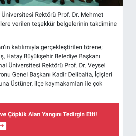
 Üniversitesi Rektörü Prof. Dr. Mehmet
lere verilen teşekkür belgelerinin takdimine
n’ın katılımıyla gerçekleştirilen törene;
ş, Hatay Büyükşehir Belediye Başkanı
 Üniversitesi Rektörü Prof. Dr. Veysel
nu Genel Başkanı Kadir Delibalta, İçişleri
una Üstüner, ilçe kaymakamları ile çok
ve Çöplük Alan Yangını Tedirgin Etti!