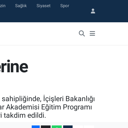
zin
Sağlık
Siyaset
Spor
rine
ahipliğinde, İçişleri Bakanlığı
ar Akademisi Eğitim Programı
 takdim edildi.