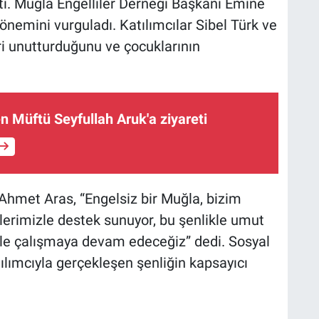
tti. Muğla Engelliler Derneği Başkanı Emine
önemini vurguladı. Katılımcılar Sibel Türk ve
ri unutturduğunu ve çocuklarının
n Müftü Seyfullah Aruk'a ziyareti
hmet Aras, “Engelsiz bir Muğla, bizim
rimizle destek sunuyor, bu şenlikle umut
ele çalışmaya devam edeceğiz” dedi. Sosyal
ılımcıyla gerçekleşen şenliğin kapsayıcı