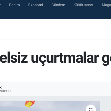
r
Eğitim
Ekonomi
Gündem
Kültür-sanat
Maga
elsiz uçurtmalar 
K
SÜRESI