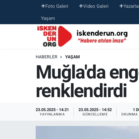
Foto Galeri
Video Galeri
Yazarla
Yaşam
HABERLER
YAŞAM
Muğla'da eng
renklendirdi
23.05.2025 - 14:21
23.05.2025 - 14:52
1 D
YAYINLANMA
GÜNCELLEME
OKUNMA 