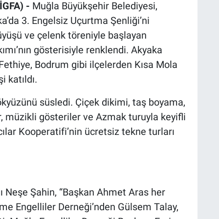
İGFA) -
Muğla Büyükşehir Belediyesi,
a’da 3. Engelsiz Uçurtma Şenliği’ni
üyüşü ve çelenk töreniyle başlayan
akımı’nın gösterisiyle renklendi. Akyaka
 Fethiye, Bodrum gibi ilçelerden Kısa Mola
i katıldı.
ökyüzünü süsledi. Çiçek dikimi, taş boyama,
, müzikli gösteriler ve Azmak turuyla keyifli
lar Kooperatifi’nin ücretsiz tekne turları
ı Neşe Şahin, “Başkan Ahmet Aras her
me Engelliler Derneği’nden Gülsem Talay,