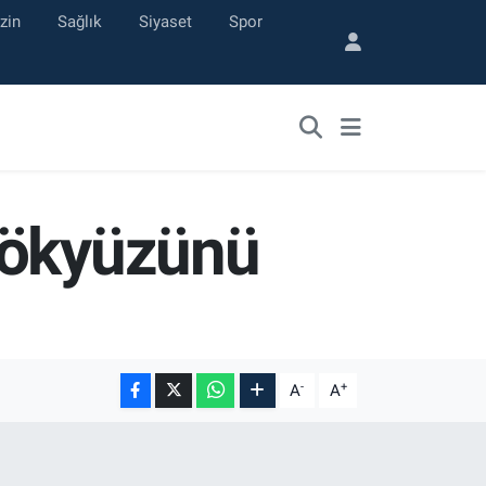
zin
Sağlık
Siyaset
Spor
gökyüzünü
-
+
A
A