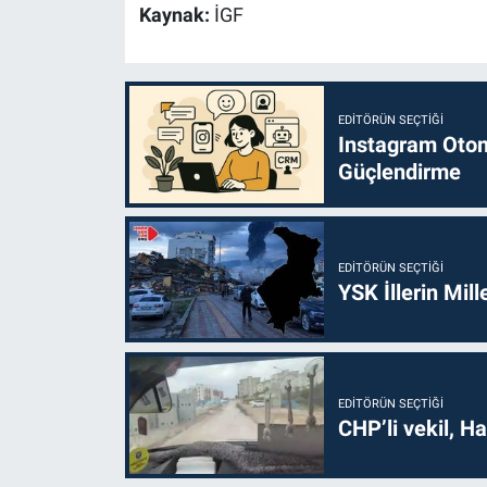
Kaynak:
İGF
EDITÖRÜN SEÇTIĞI
Instagram Otoma
Güçlendirme
EDITÖRÜN SEÇTIĞI
YSK İllerin Mill
EDITÖRÜN SEÇTIĞI
CHP’li vekil, H